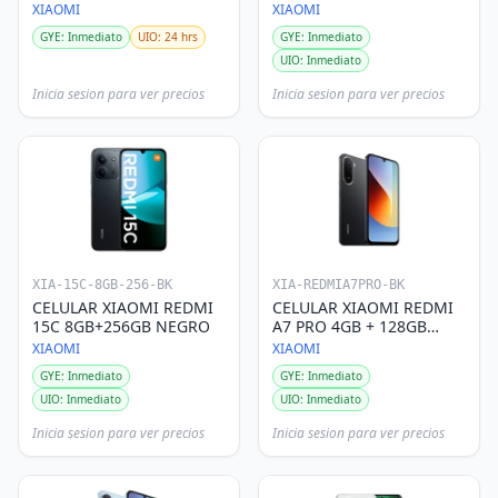
XIAOMI
XIAOMI
GYE: Inmediato
UIO: 24 hrs
GYE: Inmediato
UIO: Inmediato
Inicia sesion para ver precios
Inicia sesion para ver precios
XIA-15C-8GB-256-BK
XIA-REDMIA7PRO-BK
CELULAR XIAOMI REDMI
CELULAR XIAOMI REDMI
15C 8GB+256GB NEGRO
A7 PRO 4GB + 128GB
NEGRO
XIAOMI
XIAOMI
GYE: Inmediato
GYE: Inmediato
UIO: Inmediato
UIO: Inmediato
Inicia sesion para ver precios
Inicia sesion para ver precios