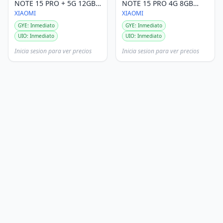
NOTE 15 PRO + 5G 12GB
NOTE 15 PRO 4G 8GB
512GB 6.83" NEGRO
256GB 6.77" TITATIUM
XIAOMI
XIAOMI
GYE: Inmediato
GYE: Inmediato
UIO: Inmediato
UIO: Inmediato
Inicia sesion para ver precios
Inicia sesion para ver precios