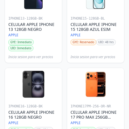
IPHONE13-128GB-BK
IPHONE15-128GB-BL
CELULAR APPLE IPHONE
CELULAR APPLE IPHONE
13 128GB NEGRO
15 128GB AZUL ESIM
APPLE
APPLE
GYE: Inmediato
GYE: Reservado
UIO: 48 hrs
UIO: Inmediato
Inicia sesion para ver precios
Inicia sesion para ver precios
IPHONE16-128GB-BK
IPHONE17PM-256-OR-NR
CELULAR APPLE IPHONE
CELULAR APPLE IPHONE
16 128GB NEGRO
17 PRO MAX 256GB
ANARANJADO
APPLE
APPLE