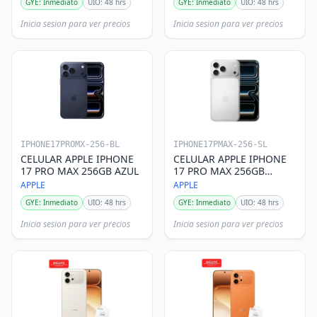
GYE: Inmediato
UIO: 48 hrs
GYE: Inmediato
UIO: 48 hrs
Inicia sesion para ver precios
Inicia sesion para ver precios
IPHONE17PROMX-256-BL
IPHONE17PMAX-256-SL
CELULAR APPLE IPHONE
CELULAR APPLE IPHONE
17 PRO MAX 256GB AZUL
17 PRO MAX 256GB
SILVER ESIM
APPLE
APPLE
GYE: Inmediato
UIO: 48 hrs
GYE: Inmediato
UIO: 48 hrs
Inicia sesion para ver precios
Inicia sesion para ver precios