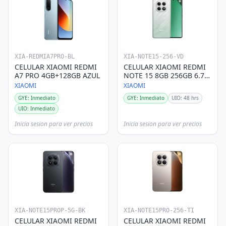
XIA-REDMIA7PRO-BL
XIA-NOTE15-256-VD
CELULAR XIAOMI REDMI
CELULAR XIAOMI REDMI
A7 PRO 4GB+128GB AZUL
NOTE 15 8GB 256GB 6.77"
VERDE
XIAOMI
XIAOMI
GYE: Inmediato
GYE: Inmediato
UIO: 48 hrs
UIO: Inmediato
Inicia sesion para ver precios
Inicia sesion para ver precios
XIA-NOTE15PROP-5G-BK
XIA-NOTE15PRO-256-TI
CELULAR XIAOMI REDMI
CELULAR XIAOMI REDMI