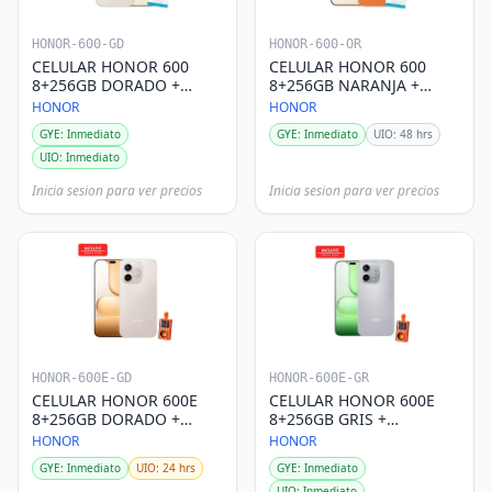
HONOR-600-GD
HONOR-600-OR
CELULAR HONOR 600
CELULAR HONOR 600
8+256GB DORADO +
8+256GB NARANJA +
BUDS HONOR X7E
BUDS HONOR X7E
HONOR
HONOR
GYE: Inmediato
GYE: Inmediato
UIO: 48 hrs
UIO: Inmediato
Inicia sesion para ver precios
Inicia sesion para ver precios
HONOR-600E-GD
HONOR-600E-GR
CELULAR HONOR 600E
CELULAR HONOR 600E
8+256GB DORADO +
8+256GB GRIS +
PARLANTE HONOR
PARLANTE HONOR
HONOR
HONOR
GYE: Inmediato
UIO: 24 hrs
GYE: Inmediato
UIO: Inmediato