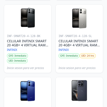
INF-SMART20-4-128-BK
INF-SMART20-4-128-SL
CELULAR INFINIX SMART
CELULAR INFINIX SMART
20 4GB+ 4 VIRTUAL RAM
20 4GB+ 4 VIRTUAL RAM
128GB NEGRO
128GB SILVER
INFINIX
INFINIX
GYE: Inmediato
GYE: Inmediato
UIO: 24 hrs
UIO: Inmediato
Inicia sesion para ver precios
Inicia sesion para ver precios