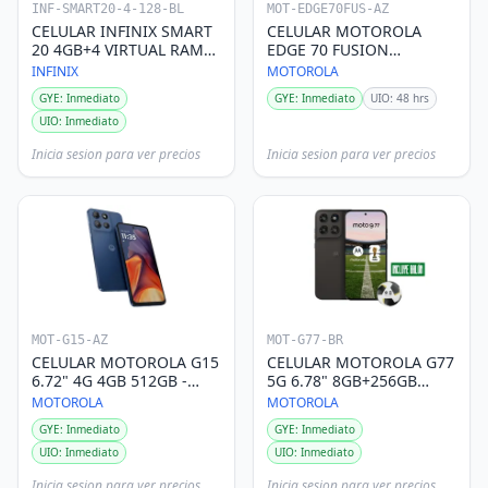
INF-SMART20-4-128-BL
MOT-EDGE70FUS-AZ
CELULAR INFINIX SMART
CELULAR MOTOROLA
20 4GB+4 VIRTUAL RAM
EDGE 70 FUSION
128GB AZUL
8GB+256GB AZUL
INFINIX
MOTOROLA
GYE: Inmediato
GYE: Inmediato
UIO: 48 hrs
UIO: Inmediato
Inicia sesion para ver precios
Inicia sesion para ver precios
MOT-G15-AZ
MOT-G77-BR
CELULAR MOTOROLA G15
CELULAR MOTOROLA G77
6.72" 4G 4GB 512GB -
5G 6.78" 8GB+256GB
AZUL
CAFE
MOTOROLA
MOTOROLA
GYE: Inmediato
GYE: Inmediato
UIO: Inmediato
UIO: Inmediato
Inicia sesion para ver precios
Inicia sesion para ver precios