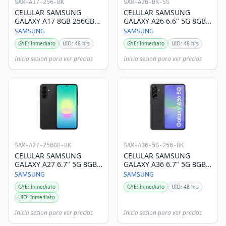
SAM-A17-256-BK
SAM-A26-BK-SS
CELULAR SAMSUNG
CELULAR SAMSUNG
GALAXY A17 8GB 256GB
GALAXY A26 6.6" 5G 8GB
DS NEGRO
256GB NEGRO SINGLE
SAMSUNG
SAMSUNG
SIM
GYE: Inmediato
UIO: 48 hrs
GYE: Inmediato
UIO: 48 hrs
Inicia sesion para ver precios
Inicia sesion para ver precios
SAM-A27-256GB-BK
SAM-A36-5G-256-BK
CELULAR SAMSUNG
CELULAR SAMSUNG
GALAXY A27 6.7" 5G 8GB
GALAXY A36 6.7" 5G 8GB
256GB NEGRO DS
256GB NEGRO DS
SAMSUNG
SAMSUNG
GYE: Inmediato
GYE: Inmediato
UIO: 48 hrs
UIO: Inmediato
Inicia sesion para ver precios
Inicia sesion para ver precios