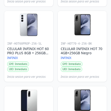
Inicia sesion para ver precios
Inicia sesion para ver precios
INF-HOT60PROP-256-SL
INF-HOT70-4-256-BK
CELULAR INFINIX HOT 60
CELULAR INFINIX HOT 70
PRO PLUS 8GB + 256GB
4GB+256GB Negro
SILVER
INFINIX
INFINIX
GYE: Inmediato
GYE: Inmediato
UIO: Inmediato
UIO: Inmediato
Inicia sesion para ver precios
Inicia sesion para ver precios