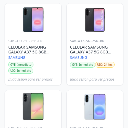
SAM-A37-5G-256-GR
SAM-A37-5G-256-BK
CELULAR SAMSUNG
CELULAR SAMSUNG
GALAXY A37 5G 8GB
GALAXY A37 5G 8GB
256GB GRIS
256GB NEGRO
SAMSUNG
SAMSUNG
GYE: Inmediato
GYE: Inmediato
UIO: 24 hrs
UIO: Inmediato
Inicia sesion para ver precios
Inicia sesion para ver precios