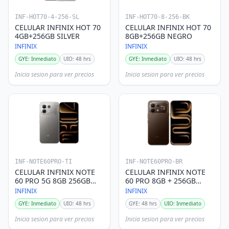
INF-HOT70-4-256-SL
INF-HOT70-8-256-BK
CELULAR INFINIX HOT 70
CELULAR INFINIX HOT 70
4GB+256GB SILVER
8GB+256GB NEGRO
INFINIX
INFINIX
GYE: Inmediato
UIO: 48 hrs
GYE: Inmediato
UIO: 48 hrs
Inicia sesion para ver precios
Inicia sesion para ver precios
INF-NOTE60PRO-TI
INF-NOTE60PRO-BR
CELULAR INFINIX NOTE
CELULAR INFINIX NOTE
60 PRO 5G 8GB 256GB
60 PRO 8GB + 256GB
TITANIUM
CAFE
INFINIX
INFINIX
GYE: Inmediato
UIO: 48 hrs
GYE: 48 hrs
UIO: Inmediato
Inicia sesion para ver precios
Inicia sesion para ver precios