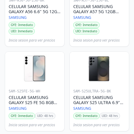
SAM-A56-5G-256-BK
SAM-A57-5G-256-BL
CELULAR SAMSUNG
CELULAR SAMSUNG
GALAXY A56 6.6" 5G 12GB
GALAXY A57 5G 12GB
256GB NEGRO DS
256GB AZUL
SAMSUNG
SAMSUNG
GYE: Inmediato
GYE: Inmediato
UIO: Inmediato
UIO: Inmediato
Inicia sesion para ver precios
Inicia sesion para ver precios
SAM-S25FE-5G-WH
SAM-S25ULTRA-5G-BK
CELULAR SAMSUNG
CELULAR SAMSUNG
GALAXY S25 FE 5G 8GB
GALAXY S25 ULTRA 6.9"
256GB BLANCO
5G 12GB 512GB BLACK DS
SAMSUNG
SAMSUNG
GYE: Inmediato
UIO: 48 hrs
GYE: Inmediato
UIO: 48 hrs
Inicia sesion para ver precios
Inicia sesion para ver precios