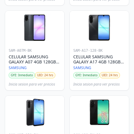
SAM-A07M-BK
SAM-A17-128-BK
CELULAR SAMSUNG
CELULAR SAMSUNG
GALAXY A07 4GB 128GB
GALAXY A17 4GB 128GB
DS NEGRO
DS NEGRO
SAMSUNG
SAMSUNG
GYE: Inmediato
UIO: 24 hrs
GYE: Inmediato
UIO: 24 hrs
Inicia sesion para ver precios
Inicia sesion para ver precios