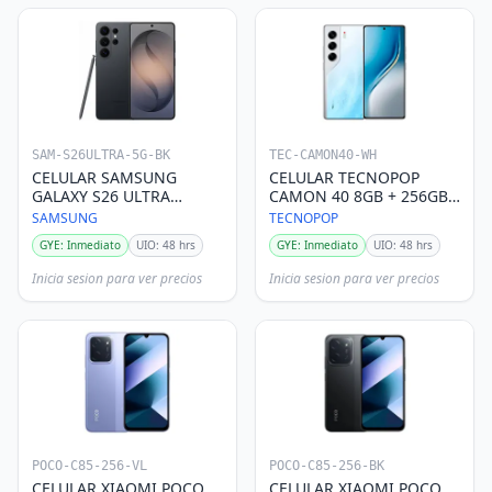
SAM-S26ULTRA-5G-BK
TEC-CAMON40-WH
CELULAR SAMSUNG
CELULAR TECNOPOP
GALAXY S26 ULTRA
CAMON 40 8GB + 256GB
12+512GB NEGRO
BLANCO
SAMSUNG
TECNOPOP
GYE: Inmediato
UIO: 48 hrs
GYE: Inmediato
UIO: 48 hrs
Inicia sesion para ver precios
Inicia sesion para ver precios
POCO-C85-256-VL
POCO-C85-256-BK
CELULAR XIAOMI POCO
CELULAR XIAOMI POCO