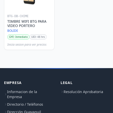
BTG-DB-CHIME
TIMBRE WIFI BTG PARA
VIDEO PORTERO
BOLIDE
GYE: Inmediato
UIO: 48 hrs
Inicia sesion para ver precios
EMPRESA
LEGAL
Informacion de la
Resolución Aprobatoria
Empresa
Directorio / Teléfonos
Dirección Guayaquil