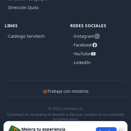
Dirección Quito
LINKS
REDES SOCIALES
Catálogo Servitech
Instagram
Facebook
YouTube
LinkedIn
💼
Trabaja con nosotros
© 2026 Cartimex S.A.
Cartimex S.A. se reserva el derecho a efectuar cambios en su contenido
sin previo aviso.
Cartimex S.A. no manifiesta ni garantiza que la informacion contenida en
Mejora tu experiencia
esta pagina sea precisa o completa.