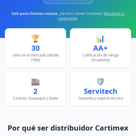
Solo para clientes nuevos.
¿Ya eres cliente Cartimex?
Recupera tu
contraseña
.
🏆
📊
30
AA+
años en el mercado (desde
Calificación de riesgo
1996)
(Ecuability)
🏬
🛡️
2
Servitech
Centros: Guayaquil y Quito
Garantía y soporte técnico
Por qué ser distribuidor Cartimex