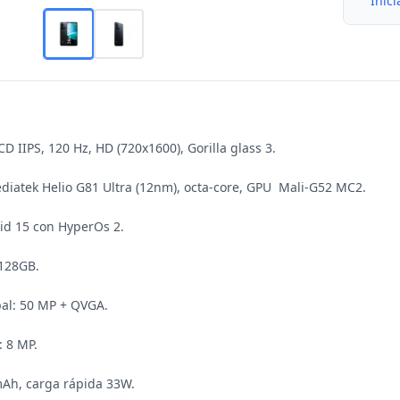
Inici
LCD IIPS, 120 Hz, HD (720x1600), Gorilla glass 3.

diatek Helio G81 Ultra (12nm), octa-core, GPU  Mali-G52 MC2.

id 15 con HyperOs 2.

128GB.

al: 50 MP + QVGA.

 8 MP. 

mAh, carga rápida 33W.
