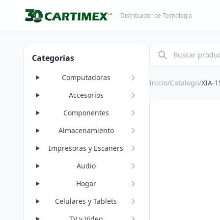
Distribuidor de Tecnologia
Categorias
Computadoras
Inicio
/
Catalogo
/
XIA-1
Accesorios
Componentes
Almacenamiento
Impresoras y Escaners
Audio
Hogar
Celulares y Tablets
TV y Video