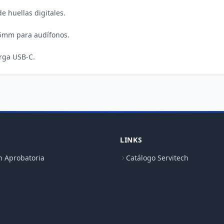
de huellas digitales.

.5mm para audífonos.

LINKS
n Aprobatoria
Catálogo Servitech