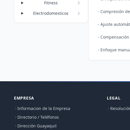
Fitness
- Compresión de
Electrodomesticos
- Ajuste automáti
- Compensación a
EMPRESA
LEGAL
Informacion de la Empresa
Resolució
Directorio / Teléfonos
Dirección Guayaquil