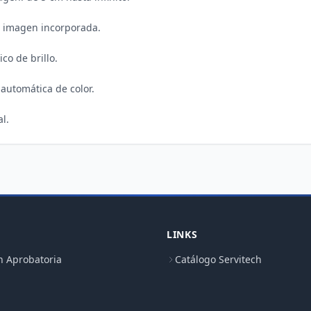
 imagen incorporada.

co de brillo.

utomática de color.

LINKS
n Aprobatoria
Catálogo Servitech