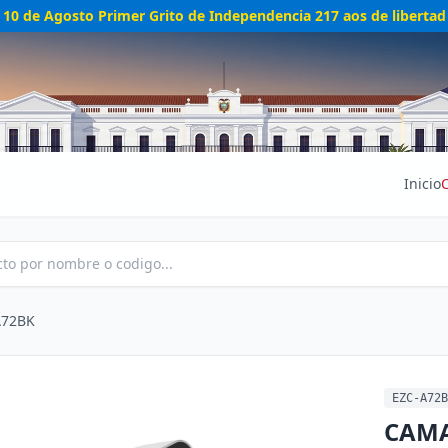
10 de Agosto Primer Grito de Independencia 217 aos de libertad
Inicio
A72BK
EZC-A72B
CAMA