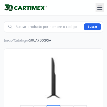
Buscar
Inicio
/
Catalogo
/
50UA7500PSA