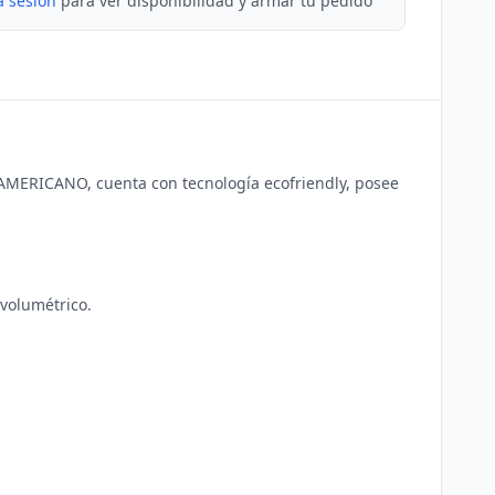
a sesion
para ver disponibilidad y armar tu pedido
 AMERICANO, cuenta con tecnología ecofriendly, posee 
volumétrico.
