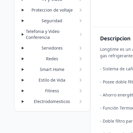
Proteccion de voltaje
Seguridad
Telefonia y Video
Conferencia
Descripcion
Servidores
Longtime es un a
gas refrigerante
Redes
- Sistema de ca
Smart Home
Estilo de Vida
- Posee doble fi
Fitness
- Ahorro energét
Electrodomesticos
- Función Termod
- Doble filtro pa