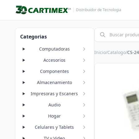
Distribuidor de Tecnologia
Categorias
Computadoras
Inicio
/
Catalogo
/
CS-2
Accesorios
Componentes
Almacenamiento
Impresoras y Escaners
Audio
Hogar
Celulares y Tablets
TV y Video