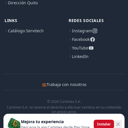
Dirección Quito
LINKS
REDES SOCIALES
Catálogo Servitech
Instagram
Facebook
YouTube
LinkedIn
💼
Trabaja con nosotros
© 2026 Cartimex S.A.
Cartimex S.A. se reserva el derecho a efectuar cambios en su contenido
sin previo aviso.
Cartimex S.A. no manifiesta ni garantiza que la informacion contenida en
Mejora tu experiencia
esta pagina sea precisa o completa.
Instalar
Descarga la app Cartimex desde Play Store