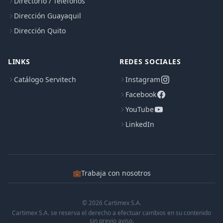
Directorio / Teléfonos
Dirección Guayaquil
Dirección Quito
LINKS
REDES SOCIALES
Catálogo Servitech
Instagram
Facebook
YouTube
LinkedIn
💼
Trabaja con nosotros
© 2026 Cartimex S.A.
Cartimex S.A. se reserva el derecho a efectuar cambios en su contenido
sin previo aviso.