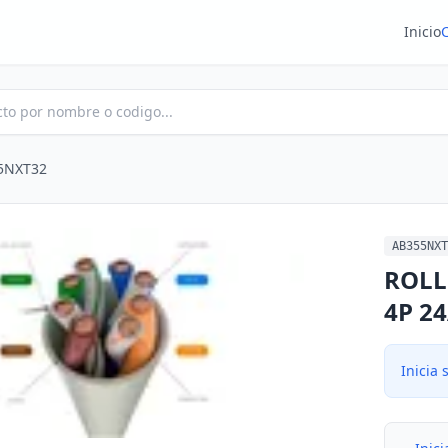
Inicio
5NXT32
AB355NXT
ROLL
4P 2
Inicia 