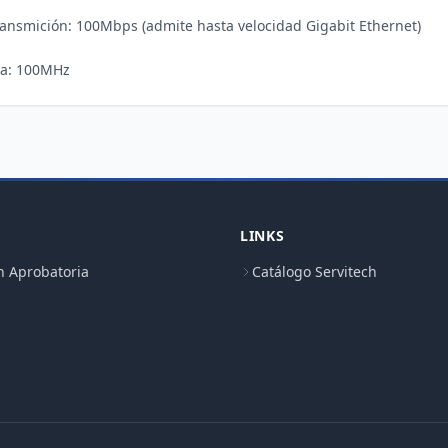
ransmición: 100Mbps (admite hasta velocidad Gigabit Ethernet)

LINKS
n Aprobatoria
Catálogo Servitech