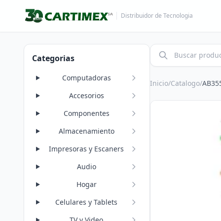
Distribuidor de Tecnologia
Categorias
Computadoras
Inicio
/
Catalogo
/
AB35
Accesorios
Componentes
Almacenamiento
Impresoras y Escaners
Audio
Hogar
Celulares y Tablets
TV y Video