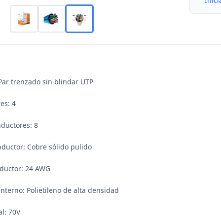
Inici
Par trenzado sin blindar UTP

s: 4

ductores: 8

nductor: Cobre sólido pulido

nductor: 24 AWG

nterno: Polietileno de alta densidad

l: 70V
