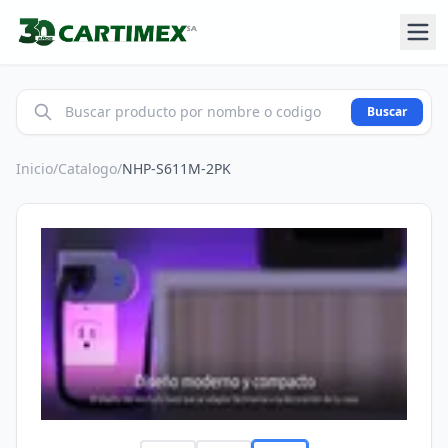
Buscar
Inicio
/
Catalogo
/
NHP-S611M-2PK