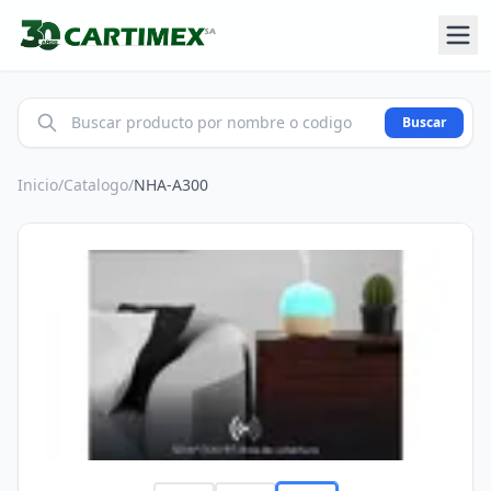
Buscar
Inicio
/
Catalogo
/
NHA-A300