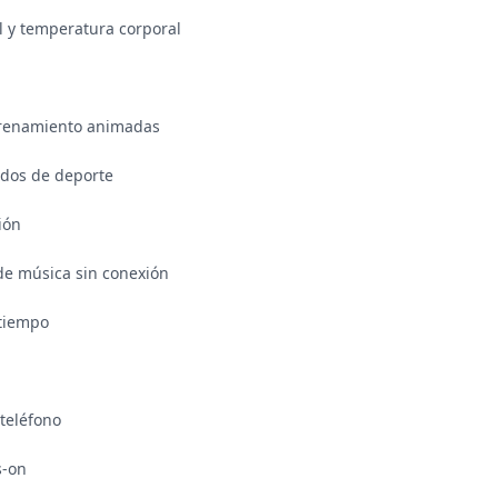
l y temperatura corporal

trenamiento animadas

dos de deporte

ón

e música sin conexión

tiempo

teléfono

-on
