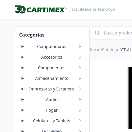
Distribuidor de Tecnologia
Categorias
Computadoras
Inicio
/
Catalogo
/
CT-A
Accesorios
Componentes
Almacenamiento
Impresoras y Escaners
Audio
Hogar
Celulares y Tablets
TV y Video