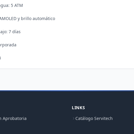
agua: 5 ATM

” AMOLED y brillo automático

jo: 7 días

rporada

LINKS
n Aprobatoria
Catálogo Servitech