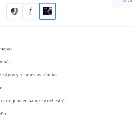
Inici
mapas

ompás

 de Apps y respuestas rápidas

e

co, oxígeno en sangre y del estrés

eño
