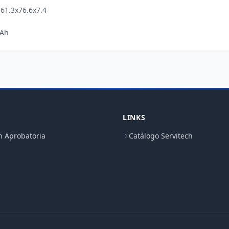
61.3x76.6x7.4

LINKS
n Aprobatoria
Catálogo Servitech