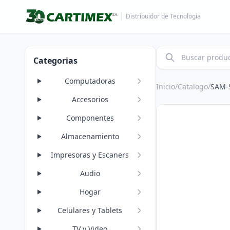
Distribuidor de Tecnologia
Categorias
Computadoras
Inicio
/
Catalogo
/
SAM-
Accesorios
Componentes
Almacenamiento
Impresoras y Escaners
Audio
Hogar
Celulares y Tablets
TV y Video