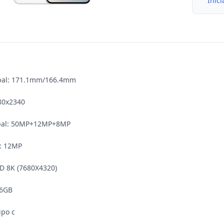
Inici
pal: 171.1mm/166.4mm

80x2340

ipal: 50MP+12MP+8MP

: 12MP

D 8K (7680X4320)

6GB

po c
