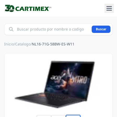
Buscar
Inicio
/
Catalogo
/
NL16-71G-58BW-ES-W11