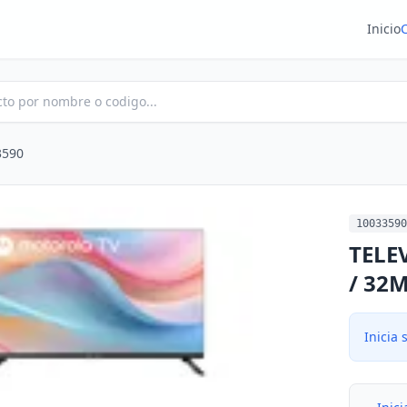
Inicio
3590
10033590
TELE
/ 32
Inicia 