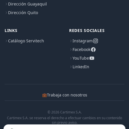
Dirección Guayaquil
Dirección Quito
LINKS
REDES SOCIALES
Catálogo Servitech
Instagram
Facebook
YouTube
LinkedIn
💼
Trabaja con nosotros
© 2026 Cartimex S.A.
Cartimex S.A. se reserva el derecho a efectuar cambios en su contenido
sin previo aviso.
Cartimex S.A. no manifiesta ni garantiza que la informacion contenida en