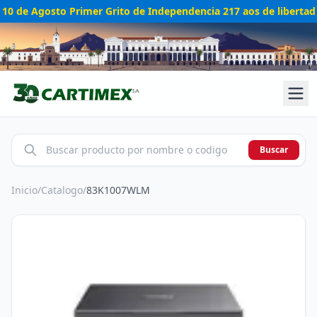
10 de Agosto Primer Grito de Independencia 217 aos de libertad
Buscar
Inicio
/
Catalogo
/
83K1007WLM