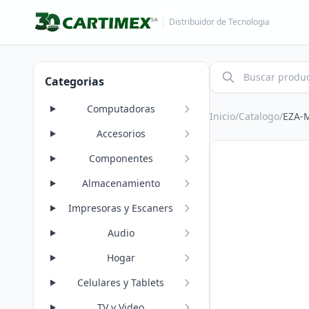
Distribuidor de Tecnologia
Categorias
Computadoras
Inicio
/
Catalogo
/
EZA-
Accesorios
Componentes
Almacenamiento
Impresoras y Escaners
Audio
Hogar
Celulares y Tablets
TV y Video