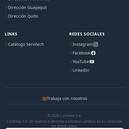
Dirección Guayaquil
Dirección Quito
LINKS
REDES SOCIALES
Catálogo Servitech
Instagram
Facebook
YouTube
LinkedIn
💼
Trabaja con nosotros
© 2026 Cartimex S.A.
Cartimex S.A. se reserva el derecho a efectuar cambios en su contenido
sin previo aviso.