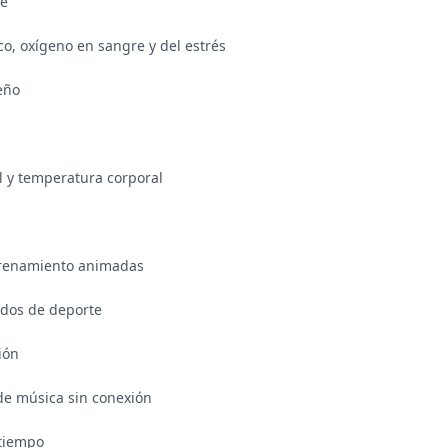
e

co, oxígeno en sangre y del estrés

eño

l y temperatura corporal

trenamiento animadas

dos de deporte

ón

e música sin conexión

tiempo
