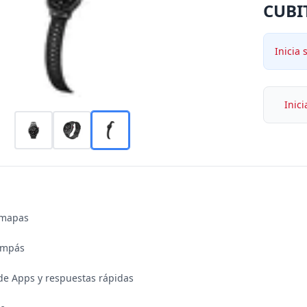
CUBI
Inicia 
Inici
mapas

ompás

 de Apps y respuestas rápidas
