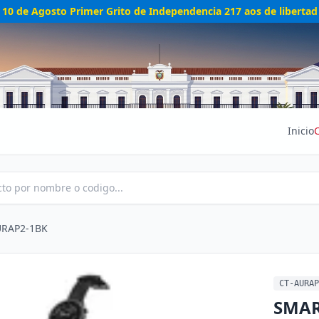
10 de Agosto Primer Grito de Independencia 217 aos de libertad
Inicio
URAP2-1BK
CT-AURAP
SMAR