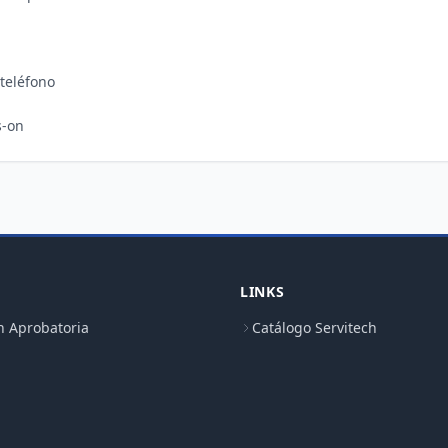
teléfono

LINKS
n Aprobatoria
Catálogo Servitech