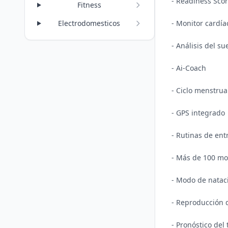
- Readiness Scor
Fitness
- Monitor cardía
Electrodomesticos
- Análisis del su
- Ai-Coach

- Ciclo menstrua
- GPS integrado

- Rutinas de en
- Más de 100 mo
- Modo de nataci
- Reproducción d
- Pronóstico del 