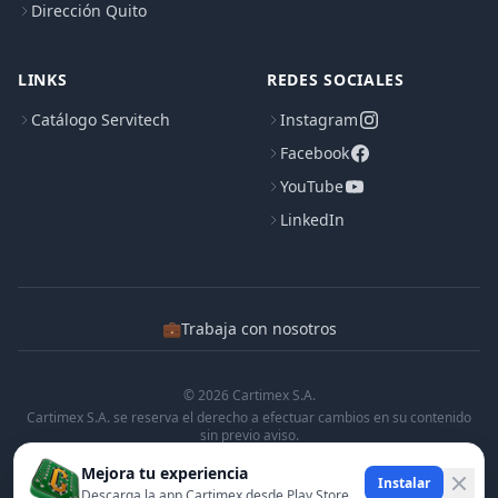
Dirección Quito
LINKS
REDES SOCIALES
Catálogo Servitech
Instagram
Facebook
YouTube
LinkedIn
💼
Trabaja con nosotros
© 2026 Cartimex S.A.
Cartimex S.A. se reserva el derecho a efectuar cambios en su contenido
sin previo aviso.
Cartimex S.A. no manifiesta ni garantiza que la informacion contenida en
Mejora tu experiencia
esta pagina sea precisa o completa.
Instalar
Descarga la app Cartimex desde Play Store