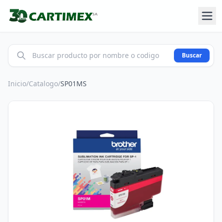
Buscar
Inicio
/
Catalogo
/
SP01MS