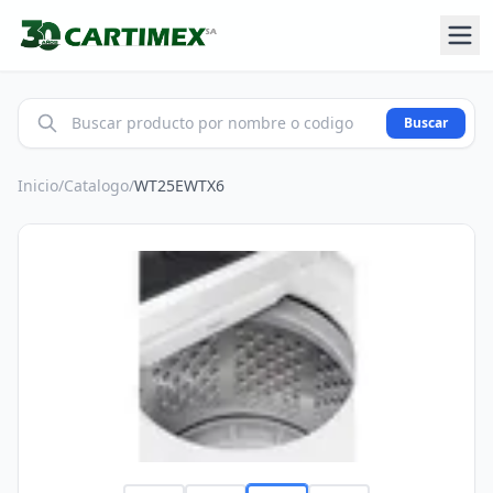
Buscar
Inicio
/
Catalogo
/
WT25EWTX6