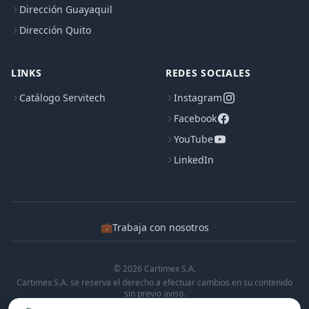
Dirección Guayaquil
Dirección Quito
LINKS
REDES SOCIALES
Catálogo Servitech
Instagram
Facebook
YouTube
LinkedIn
💼
Trabaja con nosotros
© 2026 Cartimex S.A.
Cartimex S.A. se reserva el derecho a efectuar cambios en su contenido
sin previo aviso.
Cartimex S.A. no manifiesta ni garantiza que la informacion contenida en