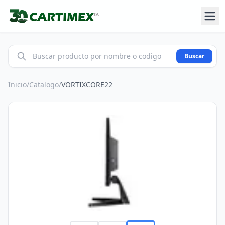
Buscar
Inicio
/
Catalogo
/
VORTIXCORE22