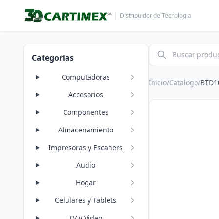
Distribuidor de Tecnologia
Categorias
Computadoras
Inicio
/
Catalogo
/
BTD1
Accesorios
Componentes
Almacenamiento
Impresoras y Escaners
Audio
Hogar
Celulares y Tablets
TV y Video