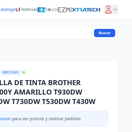
Catalogo
📢 Noticias
Buscar
BROTHER
MA
LLA DE TINTA BROTHER
00Y AMARILLO T930DW
DW T730DW T530DW T430W
sesion
para ver precios y realizar pedidos