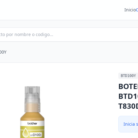
Inicio
00Y
BTD100Y
BOTE
BTD1
T830
Inicia 