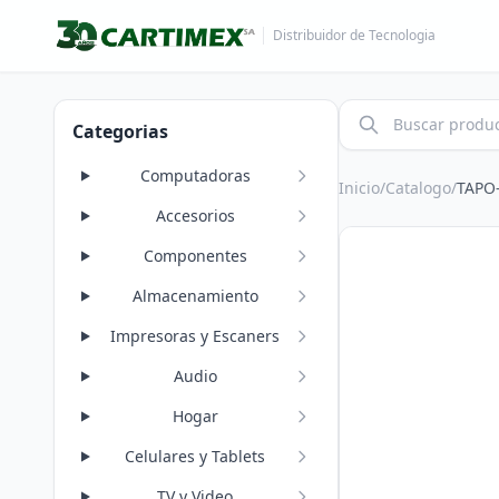
Distribuidor de Tecnologia
Categorias
Computadoras
Inicio
/
Catalogo
/
TAPO
Accesorios
Componentes
Almacenamiento
Impresoras y Escaners
Audio
Hogar
Celulares y Tablets
TV y Video