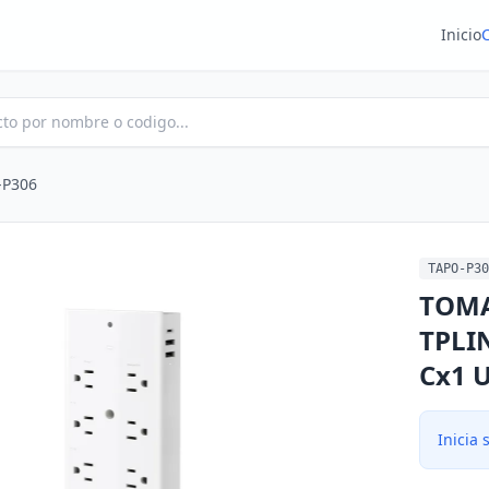
Inicio
-P306
TAPO-P30
TOMA
TPLI
Cx1 
Inicia 