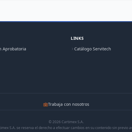
LINKS
n Aprobatoria
Catálogo Servitech
💼
Trabaja con nosotros
© 2026 Cartimex S.A.
timex S.A. se reserva el derecho a efectuar cambios en su contenido sin previo av