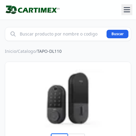
Buscar
Inicio
/
Catalogo
/
TAPO-DL110