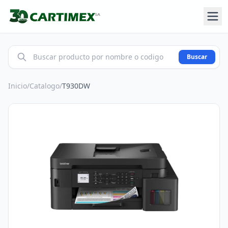
Buscar
Inicio
/
Catalogo
/
T930DW