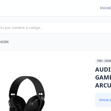
Inicio
360BK
PBH-360B
AUDI
GAME
ARCU
Inicia 