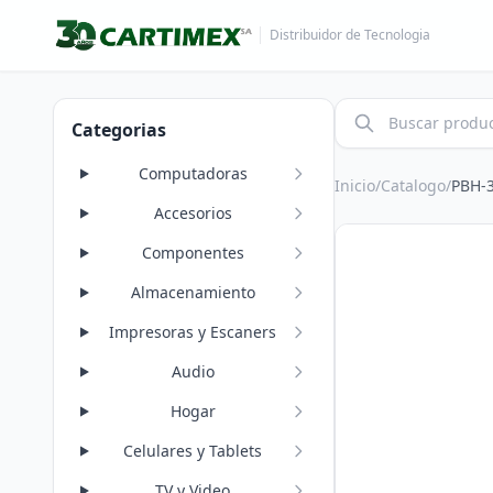
Distribuidor de Tecnologia
Categorias
Computadoras
Inicio
/
Catalogo
/
PBH-
Accesorios
Componentes
Almacenamiento
Impresoras y Escaners
Audio
Hogar
Celulares y Tablets
TV y Video