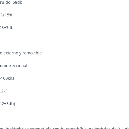
ruido: 58db

2?±15%

103±3db

a: externo y removible

mnidireccional

~100khz

2k?

-42±3db)

ión: inalámbrica compatible con bluetooth® + inalámbrica de 2,4 g