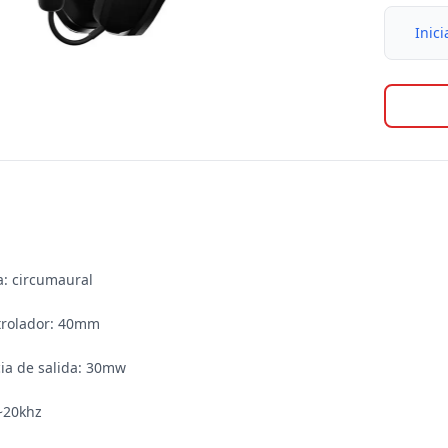
Inici
a: circumaural

trolador: 40mm

ia de salida: 30mw

~20khz
