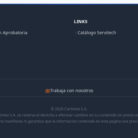
LINKS
n Aprobatoria
Catálogo Servitech
💼
Trabaja con nosotros
© 2026 Cartimex S.A.
timex S.A. se reserva el derecho a efectuar cambios en su contenido sin previo av
no manifiesta ni garantiza que la informacion contenida en esta pagina sea prec