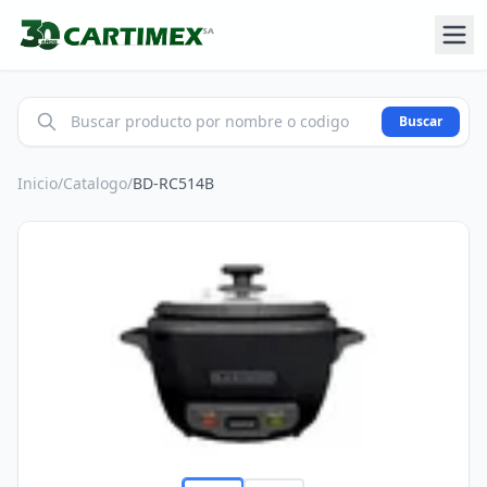
Buscar
Inicio
/
Catalogo
/
BD-RC514B