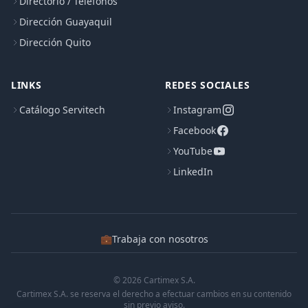
Directorio / Teléfonos
Dirección Guayaquil
Dirección Quito
LINKS
REDES SOCIALES
Catálogo Servitech
Instagram
Facebook
YouTube
LinkedIn
💼
Trabaja con nosotros
© 2026 Cartimex S.A.
Cartimex S.A. se reserva el derecho a efectuar cambios en su contenido
sin previo aviso.