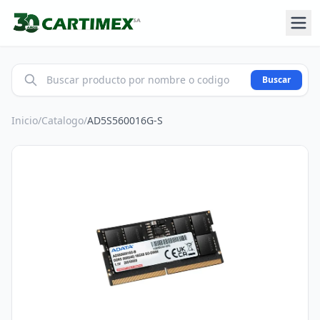
Buscar
Inicio
/
Catalogo
/
AD5S560016G-S