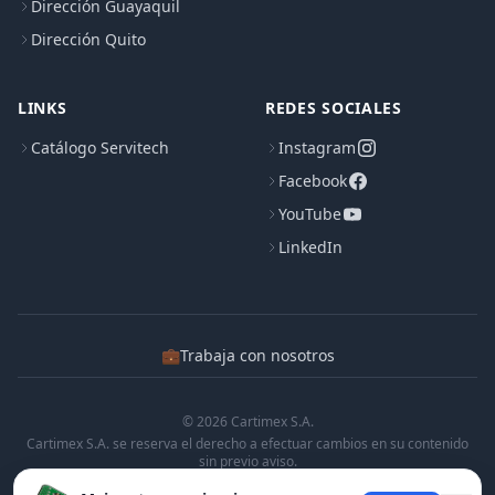
Dirección Guayaquil
Dirección Quito
LINKS
REDES SOCIALES
Catálogo Servitech
Instagram
Facebook
YouTube
LinkedIn
💼
Trabaja con nosotros
© 2026 Cartimex S.A.
Cartimex S.A. se reserva el derecho a efectuar cambios en su contenido
sin previo aviso.
Cartimex S.A. no manifiesta ni garantiza que la informacion contenida en