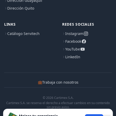
Dirección Guayaquil
Dirección Quito
LINKS
REDES SOCIALES
Catálogo Servitech
Instagram
Facebook
YouTube
LinkedIn
💼
Trabaja con nosotros
© 2026 Cartimex S.A.
Cartimex S.A. se reserva el derecho a efectuar cambios en su contenido
sin previo aviso.
Cartimex S.A. no manifiesta ni garantiza que la informacion contenida en
Mejora tu experiencia