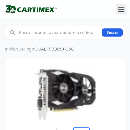
Buscar
Inicio
/
Catalogo
/
DUAL-RTX3050-O6G