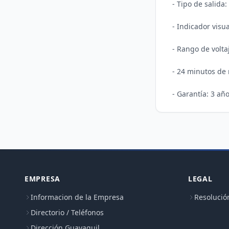
- Tipo de salida:
- Indicador visu
- Rango de voltaj
- 24 minutos de 
EMPRESA
LEGAL
Informacion de la Empresa
Resolució
Directorio / Teléfonos
Dirección Guayaquil