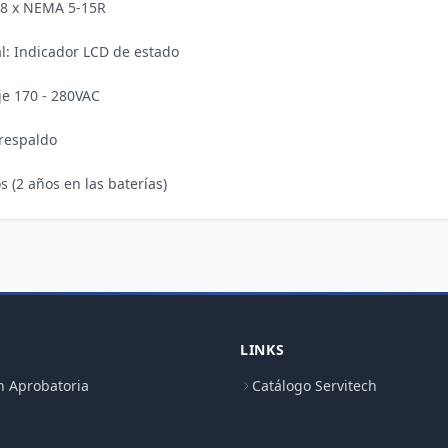
 8 x NEMA 5-15R 

al: Indicador LCD de estado 

e 170 - 280VAC 

respaldo 

LINKS
n Aprobatoria
Catálogo Servitech