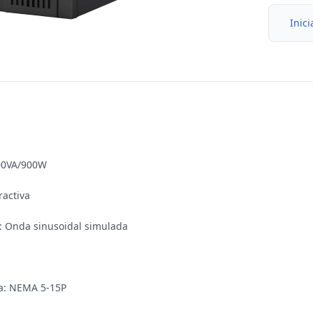
Inici


00VA/900W 

activa 

 Onda sinusoidal simulada 

a: NEMA 5-15P 
