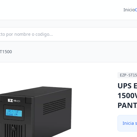
Inicio
ST1500
EZP-ST15
UPS 
1500
PANT
Inicia 