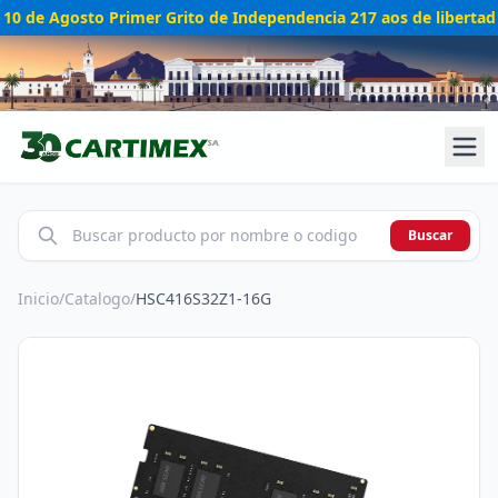
10 de Agosto Primer Grito de Independencia 217 aos de libertad
Buscar
Inicio
/
Catalogo
/
HSC416S32Z1-16G