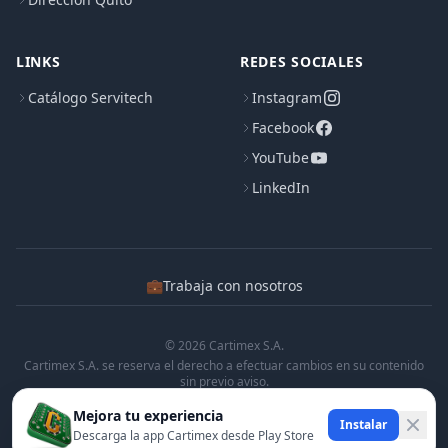
LINKS
REDES SOCIALES
Catálogo Servitech
Instagram
Facebook
YouTube
LinkedIn
💼
Trabaja con nosotros
© 2026 Cartimex S.A.
Cartimex S.A. se reserva el derecho a efectuar cambios en su contenido
sin previo aviso.
Cartimex S.A. no manifiesta ni garantiza que la informacion contenida en
Mejora tu experiencia
esta pagina sea precisa o completa.
Instalar
Descarga la app Cartimex desde Play Store