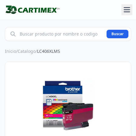
Buscar
Inicio
/
Catalogo
/
LC406XLMS