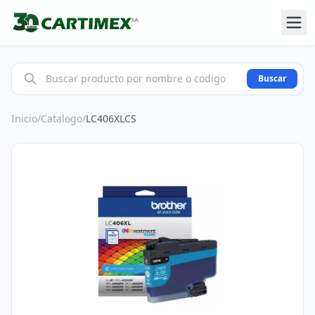
Buscar
Inicio
/
Catalogo
/
LC406XLCS