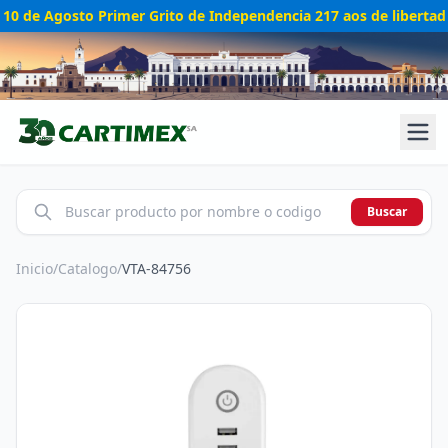
10 de Agosto Primer Grito de Independencia 217 aos de libertad
Buscar
Inicio
/
Catalogo
/
VTA-84756