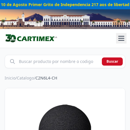
10 de Agosto Primer Grito de Independencia 217 aos de libertad
Buscar
Inicio
/
Catalogo
/
C2N6L4-CH