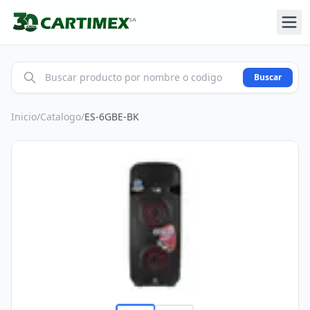
Buscar
Inicio
/
Catalogo
/
ES-6GBE-BK