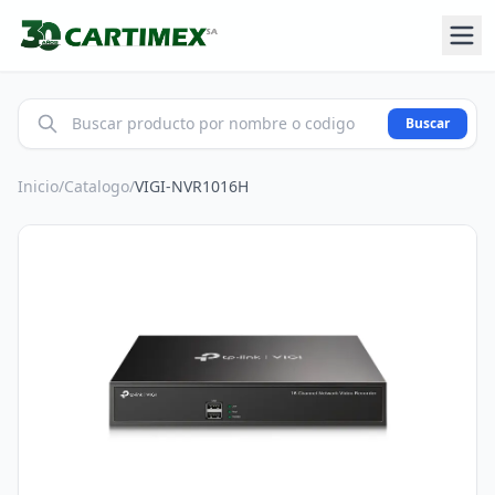
Buscar
Inicio
/
Catalogo
/
VIGI-NVR1016H