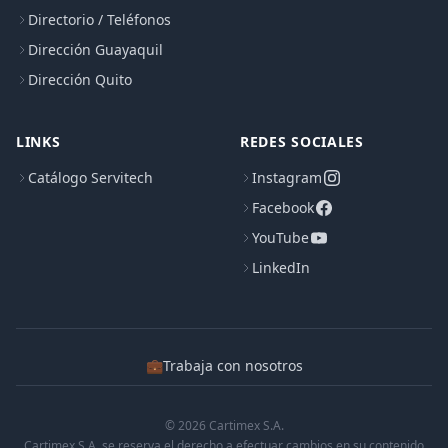
Directorio / Teléfonos
Dirección Guayaquil
Dirección Quito
LINKS
REDES SOCIALES
Catálogo Servitech
Instagram
Facebook
YouTube
LinkedIn
💼
Trabaja con nosotros
© 2026 Cartimex S.A.
Cartimex S.A. se reserva el derecho a efectuar cambios en su contenido