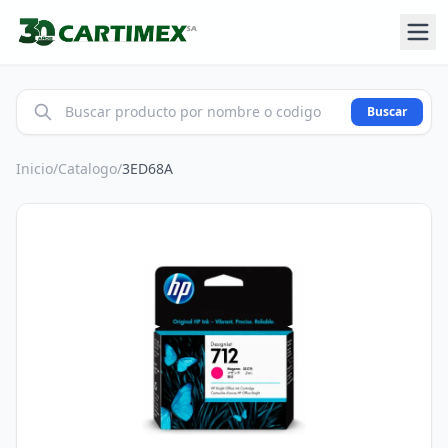
Buscar
Inicio
/
Catalogo
/
3ED68A