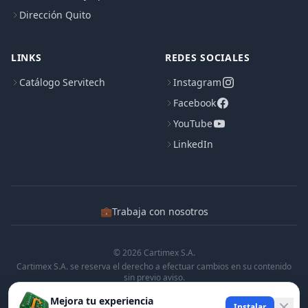
Dirección Quito
LINKS
REDES SOCIALES
Catálogo Servitech
Instagram
Facebook
YouTube
LinkedIn
💼
Trabaja con nosotros
© 2026 Cartimex S.A.
Cartimex S.A. se reserva el derecho a efectuar cambios en su contenido
sin previo aviso.
Cartimex S.A. no manifiesta ni garantiza que la informacion contenida en
Mejora tu experiencia
esta pagina sea precisa o completa.
Instalar