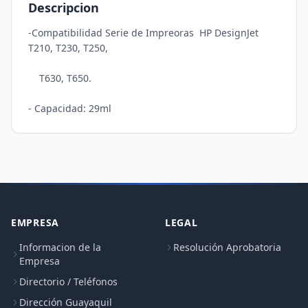
Descripcion
-Compatibilidad Serie de Impreoras  HP DesignJet 
T210, T230, T250, 

    T630, T650. 

EMPRESA
LEGAL
Informacion de la
Resolución Aprobatoria
Empresa
Directorio / Teléfonos
Dirección Guayaquil