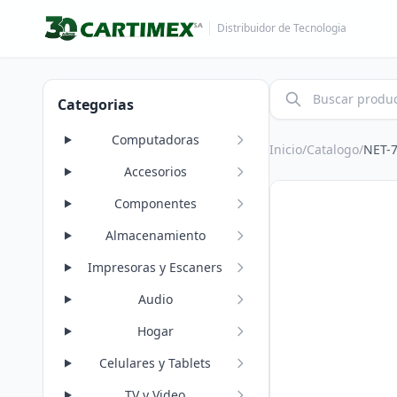
Distribuidor de Tecnologia
Categorias
Computadoras
Inicio
/
Catalogo
/
NET-
Accesorios
Componentes
Almacenamiento
Impresoras y Escaners
Audio
Hogar
Celulares y Tablets
TV y Video