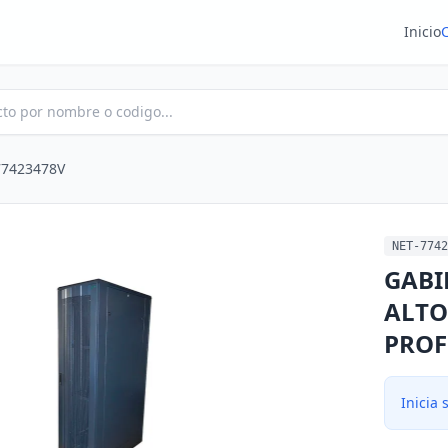
Inicio
77423478V
NET-7742
GABI
ALTO
PROF
Inicia 