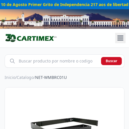
10 de Agosto Primer Grito de Independencia 217 aos de libertad
Buscar
Inicio
/
Catalogo
/
NET-WMBRC01U