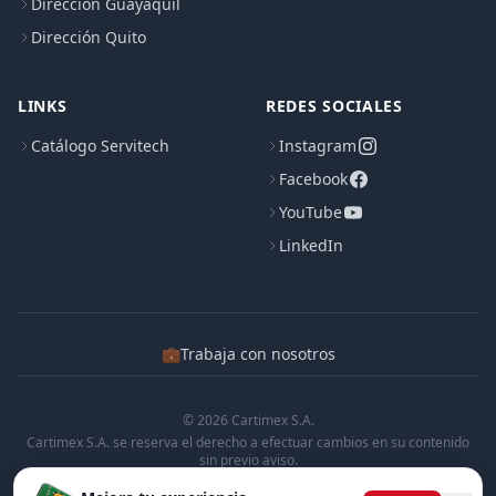
Dirección Guayaquil
Dirección Quito
LINKS
REDES SOCIALES
Catálogo Servitech
Instagram
Facebook
YouTube
LinkedIn
💼
Trabaja con nosotros
© 2026 Cartimex S.A.
Cartimex S.A. se reserva el derecho a efectuar cambios en su contenido
sin previo aviso.
Cartimex S.A. no manifiesta ni garantiza que la informacion contenida en