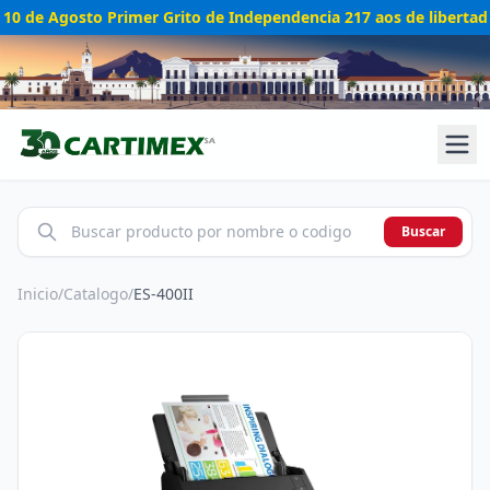
10 de Agosto Primer Grito de Independencia 217 aos de libertad
Buscar
Inicio
/
Catalogo
/
ES-400II