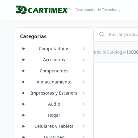
Distribuidor de Tecnologia
Categorias
Computadoras
Inicio
/
Catalogo
/
1000
Accesorios
Componentes
Almacenamiento
Impresoras y Escaners
Audio
Hogar
Celulares y Tablets
TV y Video