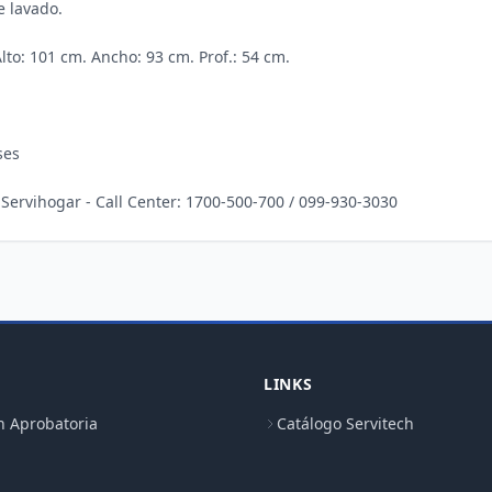
 lavado.

lto: 101 cm. Ancho: 93 cm. Prof.: 54 cm.

es

: Servihogar - Call Center: 1700-500-700 / 099-930-3030
LINKS
n Aprobatoria
Catálogo Servitech