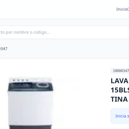
Inicio
0347
10000347
LAVA
15BL
TINA
Inicia 