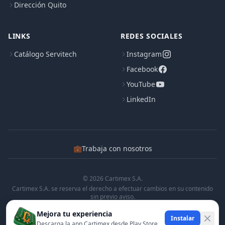
Dirección Quito
LINKS
REDES SOCIALES
Catálogo Servitech
Instagram
Facebook
YouTube
LinkedIn
💼
Trabaja con nosotros
© 2026 Cartimex S.A.
Cartimex S.A. se reserva el derecho a efectuar cambios en su contenido
sin previo aviso.
Cartimex S.A. no manifiesta ni garantiza que la informacion contenida en
Mejora tu experiencia
esta pagina sea precisa o completa.
Instalar
Descarga la app Cartimex desde Play Store