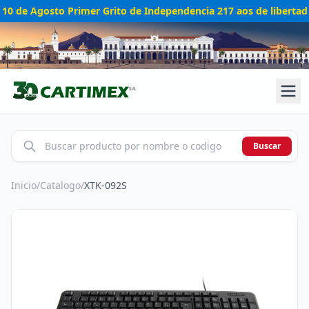
10 de Agosto Primer Grito de Independencia 217 aos de libertad
Buscar
Inicio
/
Catalogo
/
XTK-092S