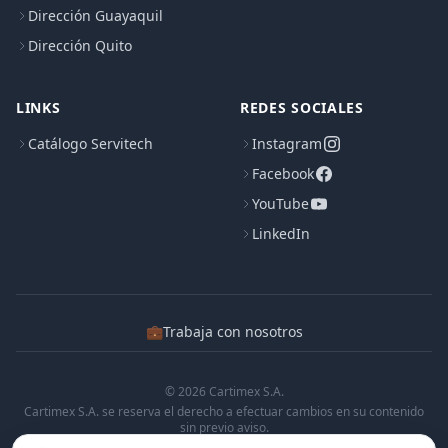
Dirección Guayaquil
Dirección Quito
LINKS
REDES SOCIALES
Catálogo Servitech
Instagram
Facebook
YouTube
LinkedIn
💼
Trabaja con nosotros
© 2026 Cartimex S.A.
Cartimex S.A. se reserva el derecho a efectuar cambios en su contenido
sin previo aviso.
Cartimex S.A. no manifiesta ni garantiza que la informacion contenida en